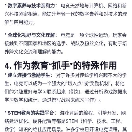
*
数字素养与技术亲和力：
电竞天然地与计算机、网络和新
兴科技紧密相连，能提升年轻一代的数字素养和对技术的理
解与应用能力。
*
全球化视野与文化理解：
电竞是一项全球性运动，玩家会
接触到不同国家和地区的选手、战队及粉丝文化，有助于培
养跨文化交流和理解的能力。
4. 作为教育“抓手”的特殊作用
*
建立连接与激励学生：
对于许多对传统学科兴趣不大的学
生，电竞可以成为一个强大的“切入点”或“奖励机制”，将他
们的兴趣爱好与学习联系起来（例如，通过分析游戏数据来
学习数学和统计，通过撰写战报来练习写作）。
*
STEM教育的实践平台：
游戏背后的编程、引擎开发、网
络延迟优化、硬件配置等都是STEM（科学、技术、工程、
数学）知识的绝佳应用场景。许多学校已开设电竞课程，其