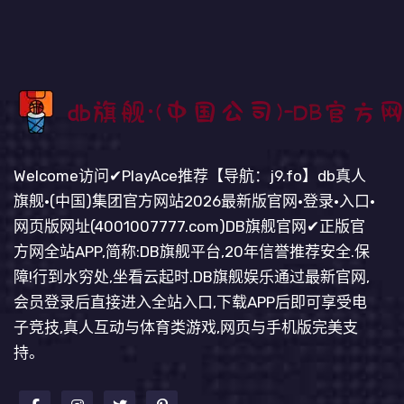
Welcome访问✔PlayAce推荐【导航：j9.fo】db真人
旗舰·(中国)集团官方网站2026最新版官网·登录·入口·
网页版网址(4001007777.com)DB旗舰官网✔正版官
方网全站APP,简称:DB旗舰平台,20年信誉推荐安全.保
障!行到水穷处,坐看云起时.DB旗舰娱乐通过最新官网,
会员登录后直接进入全站入口,下载APP后即可享受电
子竞技,真人互动与体育类游戏,网页与手机版完美支
持。