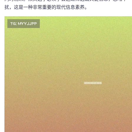
扰，这是一种非常重要的现代信息素养。