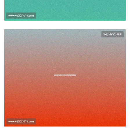
电子竞技帅哥选手,峡谷之
巅：谁将加冕不灭传说？