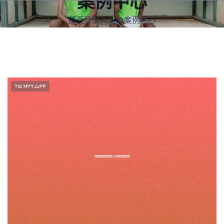
案例中心
首页登录入口
案例中心
越南的电子竞技俱乐部lol
越南赛区有几支队