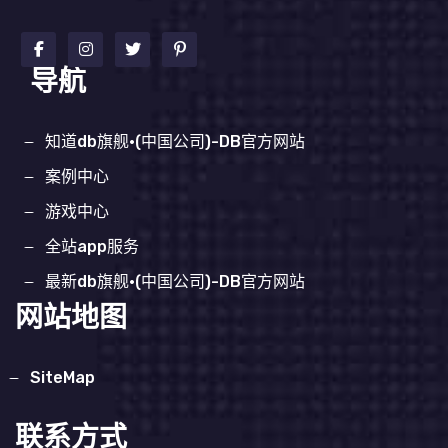
导航
知道db旗舰·(中国公司)-DB官方网站
案例中心
游戏中心
全站app服务
最新db旗舰·(中国公司)-DB官方网站
网站地图
SiteMap
联系方式